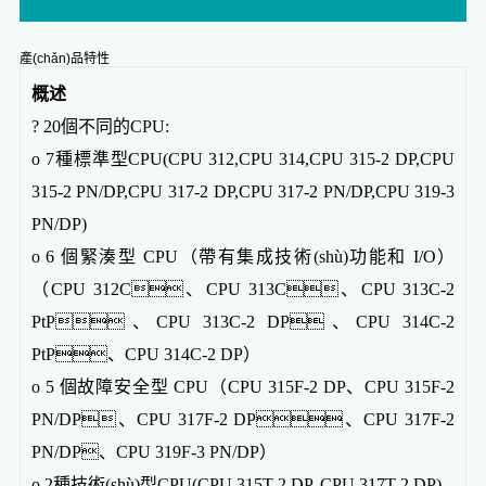
產(chǎn)品特性
概述
? 20個不同的CPU:
o 7種標準型CPU(CPU 312,CPU 314,CPU 315-2 DP,CPU
315-2 PN/DP,CPU 317-2 DP,CPU 317-2 PN/DP,CPU 319-3
PN/DP)
o 6 個緊湊型 CPU（帶有集成技術(shù)功能和 I/O）
（CPU 312C、CPU 313C、CPU 313C-2
PtP、CPU 313C-2 DP、CPU 314C-2
PtP、CPU 314C-2 DP）
o 5 個故障安全型 CPU（CPU 315F-2 DP、CPU 315F-2
PN/DP、CPU 317F-2 DP、CPU 317F-2
PN/DP、CPU 319F-3 PN/DP）
o 2種技術(shù)型CPU(CPU 315T-2 DP, CPU 317T-2 DP)