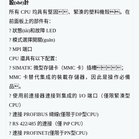
設(shè)計
所有 CPU 均具有堅固、緊湊的塑料機殼。在
前面板上的部件有：
? 狀態(tài)和故障 LED
? 模式選擇開關(guān)
? MPI 端口
CPU 還具有以下配置：
? SIMATIC 微型存儲卡（MMC 卡）插槽；
MMC 卡替代集成的裝載存儲器，因此是操作必備
品。
? 使用前連接器連接到集成的 I/O 端口（僅限緊湊型
CPU）
? 連接 PROFIBUS 總線(僅限于DP型CPU)
? RS 422/485 的連接（僅 PtP CPU）
? 連接 PROFINET(僅限于PN型CPU)