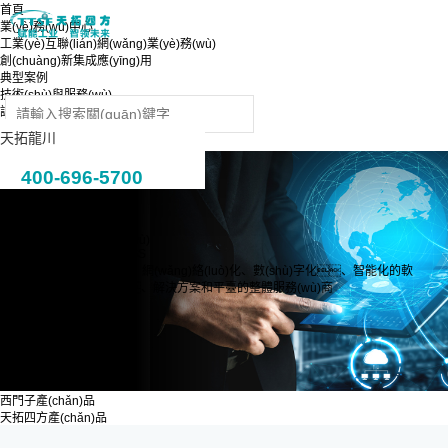
首頁
業(yè)務(wù)中心
工業(yè)互聯(lián)網(wǎng)業(yè)務(wù)
創(chuàng)新集成應(yīng)用
典型案例
技術(shù)與服務(wù)
認識天拓四方
天拓龍川
400-696-5700
樣機申請
產(chǎn)品業(yè)務(wù)
PRODUCT BUSINESS
為客戶提供自動化、網(wǎng)絡(luò)化、數(shù)字化、智能化的軟
硬件產(chǎn)品、解決方案和平臺的整體服務(wù)商
在線客服
西門子產(chǎn)品
天拓四方產(chǎn)品