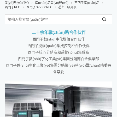
業(yè)務(wù)中心
產(chǎn)品業(yè)務(wù)
西門子產(chǎn)品
西門子PLC
西門子S7-300PLC
返上一级列表
二十余年戰(zhàn)略合作伙伴
西門子數(shù)字化增值合作伙伴
西門子授權(quán)集成控制柜合作伙伴
西門子核心分銷商和系統(tǒng)集成商
西門子數(shù)字化工業(yè)集團分銷商白金俱樂部
西門子數(shù)字化工業(yè)集團分銷業(yè)務(wù)戰(zhàn)略委員
會常委