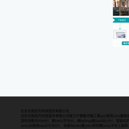
北京天拓四方科技股份有限公司
北京天拓四方科技股份有限公司致力于推動中國工業(yè)高質(zhì)量制造
提供自動化、數(shù)字化、網(wǎng)絡(luò)化、智能化
(shù)及服務(wù)，是國內(nèi)優(yōu)秀的數(shù)字化工廠和工業(y