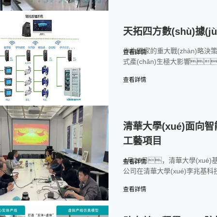
天拓四方數(shù)據
作為國家的重大戰(zhàn)略決
查看詳情
式產(chǎn)生極大影響
型...
查看詳情
清華大學(xué)面向智
工藝項目
4月20日，清華大學(xué)
查看詳情
公司在清華大學(xué)李兆基科
查看詳情