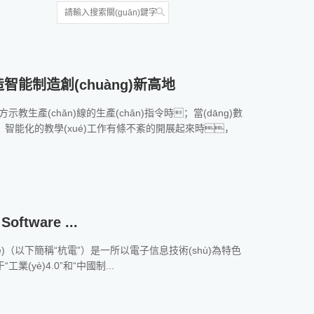
能制造創(chuàng)新高地
四方示教生產(chǎn)線的生產(chǎn)指令時；當(dāng)數
、智能化的教學(xué)工作有條不紊的開展起來時，
ftware ...
)（以下簡稱“杭電”）是一所以電子信息技術(shù)為特色
業(yè)4.0”和“中國制...