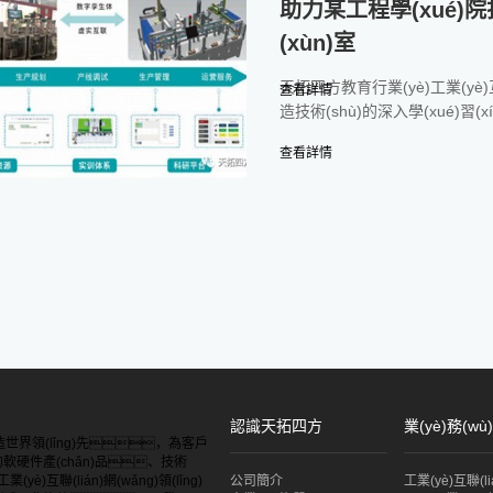
助力某工程學(xué)院打
(xùn)室
天拓四方教育行業(yè)工業(yè)
查看詳情
造技術(shù)的深入學(xué)
力和創(chuàng)...
查看詳情
認識天拓四方
業(yè)務(w
世界領(lǐng)先，為客戶
的軟硬件產(chǎn)品、技術
è)互聯(lián)網(wǎng)領(lǐng)
公司簡介
工業(yè)互聯(li