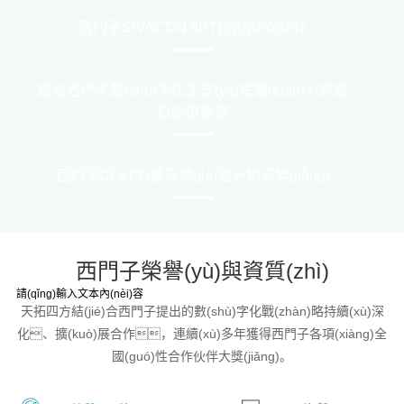
授權
值合作
西門子SIVACON 8PT技術(shù)伙伴
(quán)
伙伴
西門子
集成控
SIVAC
制柜合
躋身西門子數(shù)字化工業(yè)集團(tuán)分銷商
ON
作伙伴
白金俱樂部
8PT技
躋身西
術
門子數
(shù)
西門子DF&PD最有價(jià)值分銷商獎(jiǎng)
(shù)
伙伴
西門子
字化工
DF&P
業(yè)
D最有
集團
西門子榮譽(yù)與資質(zhì)
價(jià)
(tuán)
請(qǐng)輸入文本內(nèi)容
值分銷
分銷商
天拓四方結(jié)合西門子提出的數(shù)字化戰(zhàn)略持續(xù)深
商獎
白金俱
化、擴(kuò)展合作，連續(xù)多年獲得西門子各項(xiàng)全
(jiǎng)
樂部
國(guó)性合作伙伴大獎(jiǎng)。