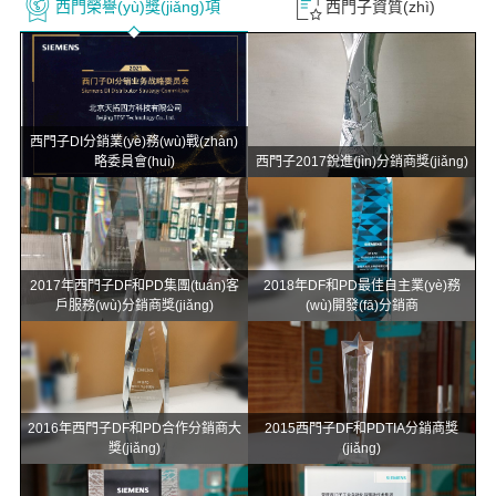
西門榮譽(yù)獎(jiǎng)項
西門子資質(zhì)
(xiàng)
西門子DI分銷業(yè)務(wù)戰(zhàn)
略委員會(huì)
西門子2017銳進(jìn)分銷商獎(jiǎng)
2017年西門子DF和PD集團(tuán)客
2018年DF和PD最佳自主業(yè)務
戶服務(wù)分銷商獎(jiǎng)
(wù)開發(fā)分銷商
2016年西門子DF和PD合作分銷商大
2015西門子DF和PDTIA分銷商獎
獎(jiǎng)
(jiǎng)