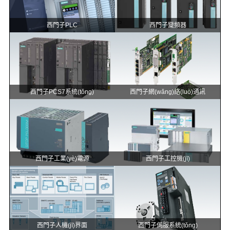
西門子PLC
西門子變頻器
西門子PCS7系統(tǒng)
西門子網(wǎng)絡(luò)通訊
西門子工業(yè)電源
西門子工控機(jī)
西門子人機(jī)界面
西門子伺服系統(tǒng)