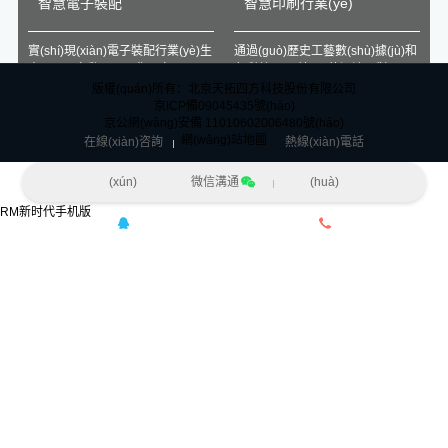
智慧電子裝配
智慧印刷行業(yè)
實(shí)現(xiàn)電子裝配行業(yè)生
通過(guò)歷史工藝數(shù)據(jù)和
產(chǎn)自動(dòng)化，實(shí)現
色彩數(shù)據(jù)的沉淀，對(duì)
(xiàn)企業(yè)對(duì)客戶(hù)訂單
印刷試制過(guò)程進(jìn)行數
版權(quán)所有：北京天拓四方科技股份有限公司
的快速響應(yīng)，自動
(shù)字化仿真，高效紿
京ICP備09045435號(hào)
(dòng)適應(yīng)多種型號(hào)的
京公網(wǎng)安備 11010602006480號(hào)
出精準(zhǔn)試制方案，
網(wǎng)站地圖
產(chǎn)品，提升產(chǎn)品質
消除印刷試制工藝研制、配
在線(xiàn)咨詢
熱線(xiàn)電話
(zhì)量和生產(chǎn)效率，構(gòu)
墨、制版等多個(gè)中間過
建企業(yè)的核心競(jìng)爭
(guò)程。
(xún)
(huà)
微信溝通
(zhēng)力。
RM新时代手机版