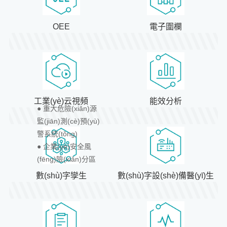
化管理
(yuǎn)程診斷
計(jì)員工
● 關(guān)鍵生產
● 工藝運(yùn)行故
“數(shù)據(
OEE
電子圍欄
(chǎn)統(tǒng)計(jì)
障樹(shù)
職能轉(zhu
● 班組績(jī)效管理
● 運(yùn)行數(shù)
● 指導(dǎo
● 設(shè)備效能管
據(jù)可視化
(yè)用能結(j
理
● 多維數(shù)據(jù)
(gòu)持續(x
集成調(diào)度
(yōu)化
理節(jié)能
；踩O(jiān)管平臺(tái)
工業(yè)云視頻
能效分析
● 重大危險(xiǎn)源
監(jiān)測(cè)預(yù)
警系統(tǒng)
● 企業(yè)安全風
(fēng)險(xiǎn)分區
(qū)管理系統(tǒng)
數(shù)字孿生
數(shù)字設(shè)備醫(yī)生
● 人員在崗在位管理
系統(tǒng)
● 企業(yè)生產
(chǎn)全流程管理系