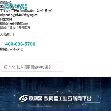
首頁(yè)
業(yè)務(wù)中心
工業(yè)互聯(lián)網(wǎng)業(yè)務(wù)
創(chuàng)新集成應(yīng)用
典型案例
技術(shù)與服務(wù)
認(rèn)識(shí)天拓四方
天拓龍川
400-696-5700
樣機(jī)申請(qǐng)