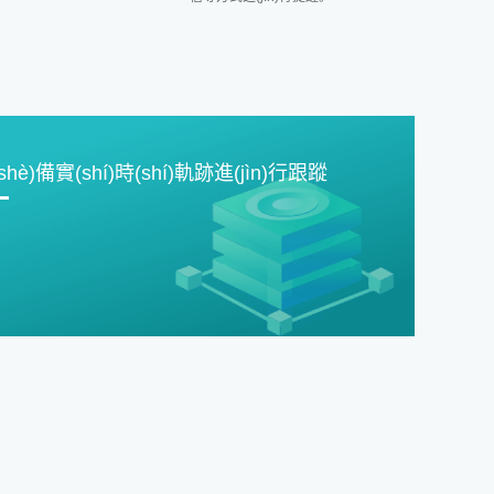
shè)備實(shí)時(shí)軌跡進(jìn)行跟蹤