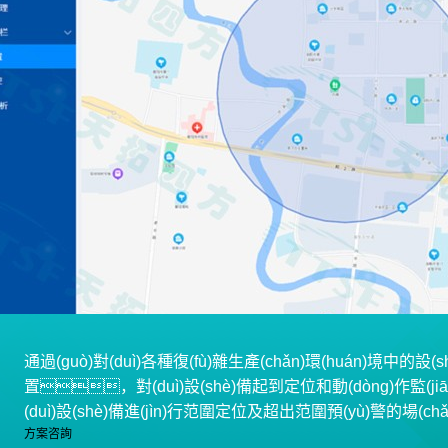
通過(guò)對(duì)各種復(fù)雜生產(chǎn)環(huán)境中的設(s
置，對(duì)設(shè)備起到定位和動(dòng)作監(
(duì)設(shè)備進(jìn)行范圍定位及超出范圍預(yù)警的場(c
方案咨詢