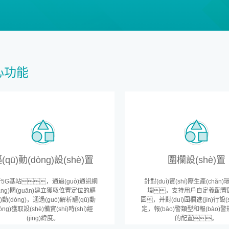
心功能
(qū)動(dòng)設(shè)置
圍欄設(shè)置
5G基站，通過(guò)通訊網
針對(duì)實(shí)際生產(chǎn)環
ǎng)關(guān)建立獲取位置定位的驅
境，支持用戶自定義配置
ū)動(dòng)，通過(guò)解析驅(qū)動
圍，并對(duì)圍欄進(jìn)行設(
òng)獲取設(shè)備實(shí)時(shí)經
定，報(bào)警類型和報(bào)警規
(jīng)緯度。
的配置。