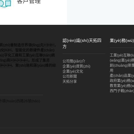
客戶管理
認(rèn)識(shí)天拓四
業(yè)務(w
(zhì)量制造世界領(lǐng)先，
方
ò)化、智能化的軟硬件產(chǎn)
hù)字化工廠和工業(yè)互聯(lián)網
工業(yè)互聯(li
應(yīng)商，形成了集咨
(wǎng)業(yè)務
公司簡(jiǎn)介
、實(shí)施和運(yùn)維的綜
創(chuàng)新集
企業(yè)資質(zhì)
用
企業(yè)文化
產(chǎn)品業(y
公司新聞
政府業(yè)務(w
天拓分享
教育業(yè)務(w
西門子戰(zhà
環(huán)西路26號(hào)