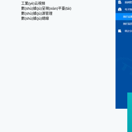
工業(yè)云視頻
數(shù)據(jù)呈現(xiàn)平臺(tái)
數(shù)據(jù)源管理
數(shù)據(jù)總線