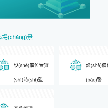
場(chǎng)景
設(shè)備位置實
設(shè)
(shí)時(shí)監
(bào)警
(jiān)控