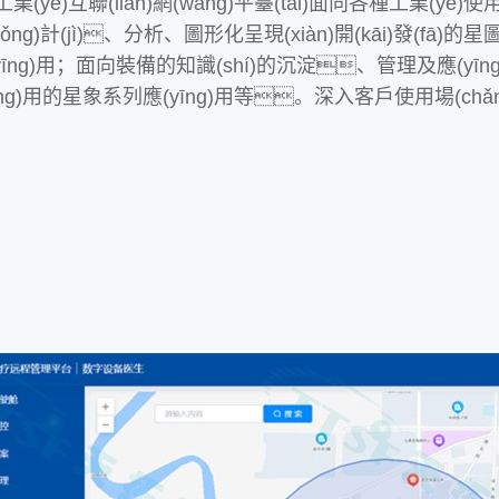
星工業(yè)互聯(lián)網(wǎng)平臺(tái)面向各種工業(yè)使
ǒng)計(jì)、分析、圖形化呈現(xiàn)開(kāi)發(fā)的
系列應(yīng)用；面向裝備的知識(shí)的沉淀、管理及應(
應(yīng)用的星象系列應(yīng)用等。深入客戶使用場(c