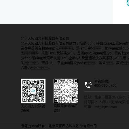
北京天拓四方科技股份有限公司
北京天拓四方科技股份有限公司致力于推動(dòng)中國(guó)工業(yè)高質
為客戶提供自動(dòng)化、數(shù)字化、網(wǎng)絡(lu
品、技術(shù)及服務(wù)，是國(guó)內(nèi)優(yōu)秀的數(s
(wǎng)領(lǐng)域高新技術(shù)企業(yè)及整體解決方案服務(wù)供
詢、研發(fā)、平臺(tái)建設(shè)、銷售、集成
合能力。
咨詢熱線：
400-696-5700
總部：北京市豐臺(tái)區(qū)外
總部國(guó)際11號(hào)東樓
獲取產(chǎn)品
天拓四方公眾號
郵箱：ttsf@bjttsf.com
(hào)
資料
版權(quán)所有：北京天拓四方科技股份有限公司